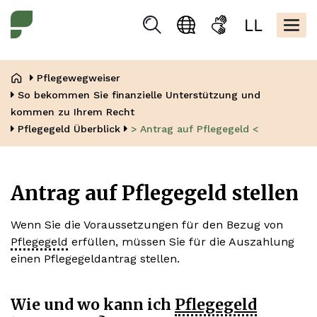
Direkt
Kopfbere
zum
Togg
Suchen
Sprachauswahl
Gebärdensprache
Leicht
Inhalt
navig
Lesen
Pfadnavigation
Pflegewegweiser
So bekommen Sie finanzielle Unterstützung und
kommen zu Ihrem Recht
Pflegegeld Überblick
> Antrag auf Pflegegeld <
Antrag auf Pflegegeld stellen
Wenn Sie die Voraussetzungen für den Bezug von
Pflegegeld
erfüllen, müssen Sie für die Auszahlung
einen Pflegegeldantrag stellen.
Wie und wo kann ich
Pflegegeld