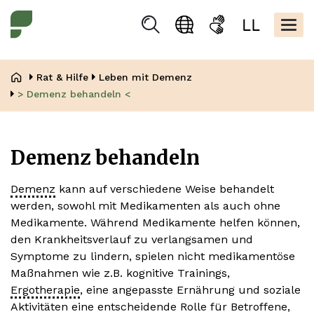
Direkt
Kopfbere
zum
Togg
Suchen
Sprachauswahl
Gebärdensprache
Leicht
Inhalt
navig
Lesen
Pfadnavigation
Rat & Hilfe
Leben mit Demenz
> Demenz behandeln <
Demenz behandeln
Demenz
kann auf verschiedene Weise behandelt
werden, sowohl mit Medikamenten als auch ohne
Medikamente. Während Medikamente helfen können,
den Krankheitsverlauf zu verlangsamen und
Symptome zu lindern, spielen nicht medikamentöse
Maßnahmen wie z.B. kognitive Trainings,
Ergotherapie
, eine angepasste Ernährung und soziale
Aktivitäten eine entscheidende Rolle für Betroffene,