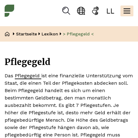
Direkt
Kopfbere
zum
Togg
Suchen
Sprachauswahl
Gebärdensprache
Leicht
Inhalt
navig
Lesen
Pfadnavigation
Startseite
Lexikon
> Pflegegeld <
Pflegegeld
Das
Pflegegeld
ist eine finanzielle Unterstützung vom
Staat, die einen Teil der Pflegekosten abdecken soll.
Beim Pflegegeld handelt es sich um einen
bestimmten Geldbetrag, den man monatlich
ausbezahlt bekommt. Es gibt 7 Pflegestufen. Je
höher die Pflegestufe ist, desto mehr Geld erhält der
pflegebedürftige Mensch. Die Höhe des Geldbetrags
sowie der Pflegestufe hängen davon ab, wie
pflegebedürftig eine Person ist. Pflegegeld muss