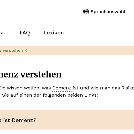
Sprachauswahl
FAQ
Lexikon
Untermenü
für
„Pflegewegweiser“
 verstehen <
enz verstehen
ie wissen wollen, was
Demenz
ist und wie man das Risik
n Sie auf einen der folgenden beiden Links:
 ist Demenz?