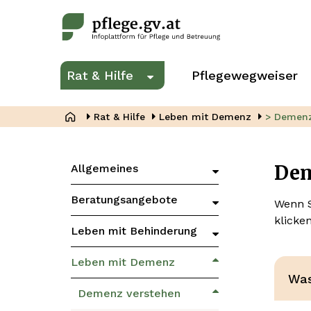
Direkt
zum
Inhalt
Hauptnavigation
Rat & Hilfe
Pflegewegweiser
Untermenü
für
„Rat
Pfadnavigation
Rat & Hilfe
Leben mit Demenz
> Demenz
&
Hilfe“
Dem
Zweite
Allgemeines
Menüebene
Hauptnavigation
Beratungsangebote
Wenn S
klicke
Leben mit Behinderung
Leben mit Demenz
Was
Demenz verstehen