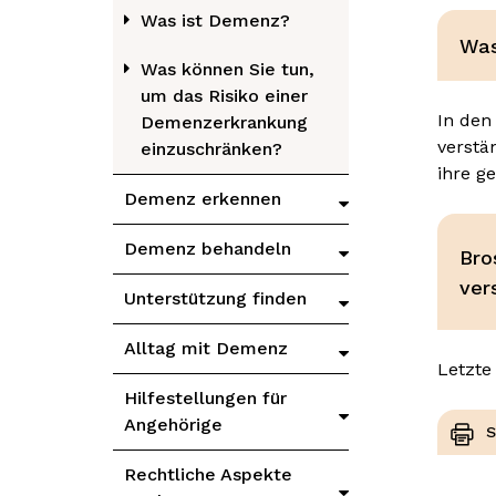
Was ist Demenz?
Was
Was können Sie tun,
um das Risiko einer
In den
Demenzerkrankung
verstä
einzuschränken?
ihre g
Demenz erkennen
Demenz behandeln
Bro
ver
Unterstützung finden
Alltag mit Demenz
Letzte
Hilfestellungen für
Angehörige
S
Rechtliche Aspekte