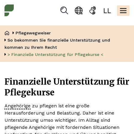
Direkt
Kopfbere
zum
Togg
Suchen
Sprachauswahl
Gebärdensprache
Leicht
Inhalt
navig
Lesen
Pfadnavigation
Pflegewegweiser
So bekommen Sie finanzielle Unterstützung und
kommen zu Ihrem Recht
> Finanzielle Unterstützung für Pflegekurse <
Finanzielle Unterstützung für
Pflegekurse
Angehörige
zu pflegen ist eine große
Herausforderung und Belastung. Daher ist eine
Unterstützung umso wichtiger. Im Alltag sind
pflegende Angehörige mit fordernden Situationen