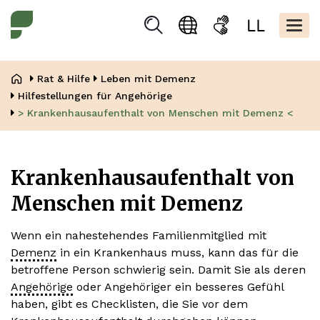
Direkt
Kopfbere
zum
Togg
Suchen
Sprachauswahl
Gebärdensprache
Leicht
Inhalt
navig
Lesen
Pfadnavigation
Rat & Hilfe
Leben mit Demenz
Hilfestellungen für Angehörige
> Krankenhausaufenthalt von Menschen mit Demenz <
Krankenhaus­aufenthalt von
Menschen mit Demenz
Wenn ein nahestehendes Familienmitglied mit
Demenz
in ein Krankenhaus muss, kann das für die
betroffene Person schwierig sein. Damit Sie als deren
Angehörige
oder Angehöriger ein besseres Gefühl
haben, gibt es Checklisten, die Sie vor dem