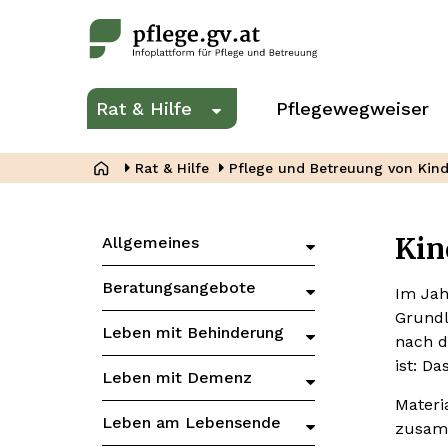
Direkt
zum
Inhalt
Hauptnavigation
Rat & Hilfe
Pflegewegweiser
Untermenü
für
„Rat
Pfadnavigation
Rat & Hilfe
Pflege und Betreuung von Kin
&
Hilfe“
Kin
Zweite
Allgemeines
Menüebene
Hauptnavigation
Beratungsangebote
Im Jah
Grundl
Leben mit Behinderung
nach d
ist: D
Leben mit Demenz
Materi
Leben am Lebensende
zusamm