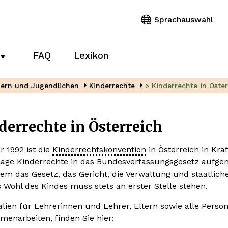
Sprachauswahl
FAQ
Lexikon
Untermenü
für
„Pflegewegweiser“
dern und Jugendlichen
Kinderrechte
> Kinderrechte in Öster
derrechte in Österreich
r 1992 ist die
Kinderrechtskonvention
in Österreich in Kra
age Kinderrechte in das Bundesverfassungsgesetz aufgen
em das Gesetz, das Gericht, die Verwaltung und staatliche
as Wohl des Kindes muss stets an erster Stelle stehen.
alien für Lehrerinnen und Lehrer, Eltern sowie alle Perso
enarbeiten, finden Sie hier: