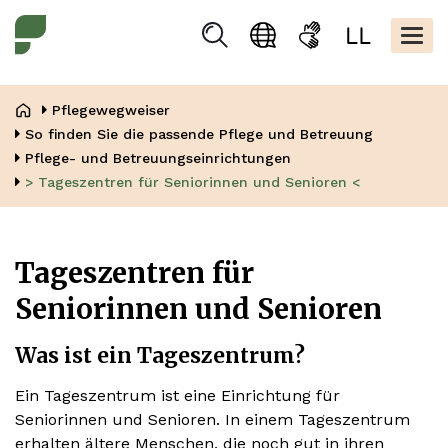
Direkt
Kopfbere
zum
Togg
Suchen
Sprachauswahl
Gebärdensprache
Leicht
Inhalt
navig
Lesen
Pfadnavigation
Pflegewegweiser
So finden Sie die passende Pflege und Betreuung
Pflege- und Betreuungseinrichtungen
> Tageszentren für Seniorinnen und Senioren <
Tageszentren für
Seniorinnen und Senioren
Was ist ein Tageszentrum?
Ein Tageszentrum ist eine Einrichtung für
Seniorinnen und Senioren. In einem Tageszentrum
erhalten ältere Menschen, die noch gut in ihren