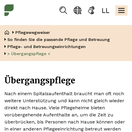
Direkt
Kopfbere
zum
Togg
Suchen
Sprachauswahl
Gebärdensprache
Leicht
Inhalt
navig
Lesen
Pfadnavigation
Pflegewegweiser
So finden Sie die passende Pflege und Betreuung
Pflege- und Betreuungseinrichtungen
> Übergangspflege <
Übergangspflege
Nach einem Spitalsaufenthalt braucht man oft noch
weitere Unterstützung und kann nicht gleich wieder
direkt nach Hause. Viele Pflegeheime bieten
vorübergehende Aufenthalte an, um die Zeit zu
überbrücken, bis Personen nach Hause können oder
in einer anderen Pflegeeinrichtung betreut werden