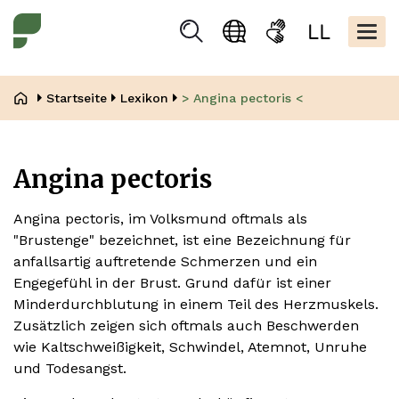
Direkt
Kopfbere
zum
Togg
Suchen
Sprachauswahl
Gebärdensprache
Leicht
Inhalt
navig
Lesen
Pfadnavigation
Startseite
Lexikon
> Angina pectoris <
Angina pectoris
Angina pectoris, im Volksmund oftmals als
"Brustenge" bezeichnet, ist eine Bezeichnung für
anfallsartig auftretende Schmerzen und ein
Engegefühl in der Brust. Grund dafür ist einer
Minderdurchblutung in einem Teil des Herzmuskels.
Zusätzlich zeigen sich oftmals auch Beschwerden
wie Kaltschweißigkeit, Schwindel, Atemnot, Unruhe
und Todesangst.