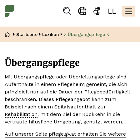
Direkt
Kopfbere
zum
Togg
Suchen
Sprachauswahl
Gebärdensprache
Leicht
Inhalt
navig
Lesen
Pfadnavigation
Startseite
Lexikon
> Übergangspflege <
Übergangspflege
Mit Übergangspflege oder Überleitungspflege sind
Aufenthalte in einem Pflegeheim gemeint, die sich
prinzipiell nur auf die Dauer der Pflegebedürftigkeit
beschränken. Dieses Pflegeangebot kann zum
Beispiel nach einem Spitalsaufenthalt zur
Rehabilitation
, mit dem Ziel der Rückkehr in die
vertraute häusliche Umgebung, genutzt werden.
Auf unserer Seite pflege.gv.at erhalten Sie weitere