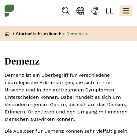
Direkt
Kopfbere
zum
Togg
Suchen
Sprachauswahl
Gebärdensprache
Leicht
Inhalt
navig
Lesen
Pfadnavigation
Startseite
Lexikon
> Demenz <
Demenz
Demenz ist ein Überbegriff für verschiedene
neurologische Erkrankungen, die sich in ihrer
Ursache und in den auftretenden Symptomen
unterscheiden können. Dabei handelt es sich um
Veränderungen im Gehirn, die sich auf das Denken,
Erinnern, Orientieren und den Umgang mit anderen
Menschen auswirken können.
Die Auslöser für Demenz können sehr vielfältig sein.