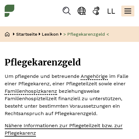
Direkt
Kopfbere
zum
Togg
Suchen
Sprachauswahl
Gebärdensprache
Leicht
Inhalt
navig
Lesen
Pfadnavigation
Startseite
Lexikon
> Pflegekarenzgeld <
Pflegekarenzgeld
Um pflegende und betreuende
Angehörige
im Falle
einer Pflegekarenz, einer Pflegeteilzeit sowie einer
Familienhospizkarenz
beziehungsweise
Familienhospizteilzeit finanziell zu unterstützen,
besteht unter bestimmten Voraussetzungen ein
Rechtsanspruch auf Pflegekarenzgeld.
Nähere Informationen zur Pflegeteilzeit bzw. zur
Pflegekarenz