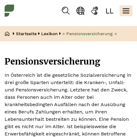
Direkt
Kopfbere
zum
Togg
Suchen
Sprachauswahl
Gebärdensprache
Leicht
Inhalt
navig
Lesen
Pfadnavigation
Startseite
Lexikon
> Pensionsversicherung <
Pensionsversicherung
In Österreich ist die gesetzliche Sozialversicherung in
drei große Sparten unterteilt: die Kranken-, Unfall-
und Pensionsversicherung. Letztere hat den Zweck,
dass Personen auch im Alter oder bei
krankheitsbedingten Ausfällen nach der Ausübung
eines Berufs Zahlungen erhalten, um ihren
Lebensunterhalt bestreiten zu können. Eine Pension
gibt es nicht nur im Alter. Ist beispielsweise die
Erwerbsfähigkeit eingeschränkt, können Betroffene