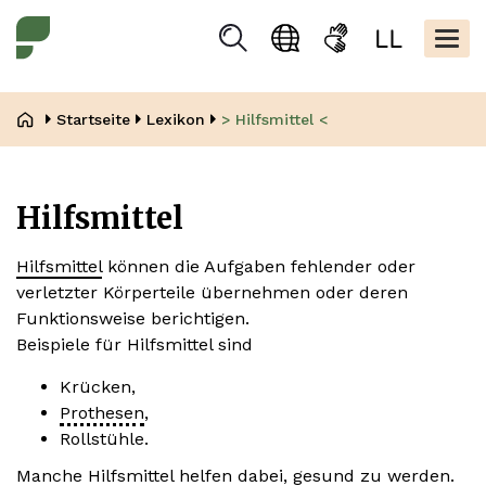
Direkt
Kopfbere
zum
Togg
Suchen
Sprachauswahl
Gebärdensprache
Leicht
Inhalt
navig
Lesen
Pfadnavigation
Startseite
Lexikon
> Hilfsmittel <
Hilfsmittel
Hilfsmittel
können die Aufgaben fehlender oder
verletzter Körperteile übernehmen oder deren
Funktionsweise berichtigen.
Beispiele für Hilfsmittel sind
Krücken,
Prothesen
,
Rollstühle.
Manche Hilfsmittel helfen dabei, gesund zu werden.