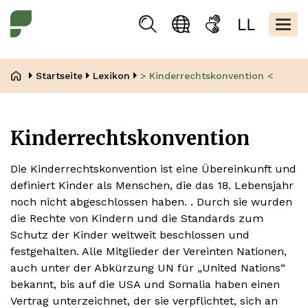
Direkt
Kopfbere
zum
Togg
Suchen
Sprachauswahl
Gebärdensprache
Leicht
Inhalt
navig
Lesen
Pfadnavigation
Startseite
Lexikon
> Kinderrechtskonvention <
Kinderrechtskonvention
Die Kinderrechtskonvention ist eine Übereinkunft und
definiert Kinder als Menschen, die das 18. Lebensjahr
noch nicht abgeschlossen haben. . Durch sie wurden
die Rechte von Kindern und die Standards zum
Schutz der Kinder weltweit beschlossen und
festgehalten. Alle Mitglieder der Vereinten Nationen,
auch unter der Abkürzung UN für „United Nations“
bekannt, bis auf die USA und Somalia haben einen
Vertrag unterzeichnet, der sie verpflichtet, sich an