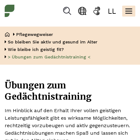
Direkt
Kopfbere
zum
Togg
Suchen
Sprachauswahl
Gebärdensprache
Leicht
Inhalt
navig
Lesen
Pfadnavigation
Pflegewegweiser
So bleiben Sie aktiv und gesund im Alter
Wie bleibe ich geistig fit?
> Übungen zum Gedächtnistraining <
Übungen zum
Gedächtnistraining
Im Hinblick auf den Erhalt Ihrer vollen geistigen
Leistungsfähigkeit gibt es wirksame Möglichkeiten,
rechtzeitig vorzubeugen und aktiv gegenzusteuern.
Gedächtnisübungen machen Spaß und lassen sich